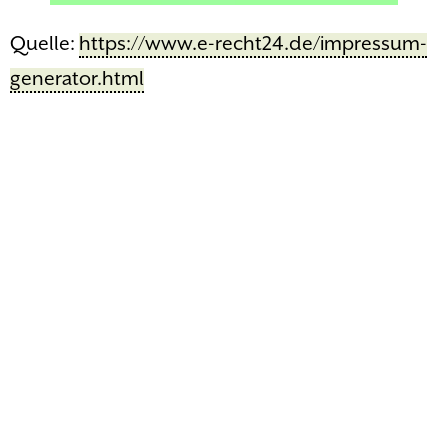
Quelle:
https://www.e-recht24.de/impressum-
generator.html
„BALU – dein Lastenrad für Halver“ wird im
Rahmen der „Gemeinschaftsaufgabe der
Agrarstruktur und des Küstenschutzes (GAK)“
gefördert. Hier investieren die Bundesrepublik
Deutschland und das Land Nordrhein-Westfalen
unter Beteiligung der LEADER-Region Oben an der
Volme.